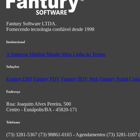
Fantury Software LTDA.
Fornecendo tecnologia confiável desde 1998
Institucional
A Empresa
História
Missão
Meta
Linha do Tempo
Soluções
Fantury ERP
Fantury PDV
Fantury PDV Web
Fantury Portal Cont
Endereço
Rua: Joaquim Alves Pereira, 500
Centro - Eunápolis/BA - 45820-171
Telefones
(73) 3281-5367
(73) 98861-0165 - Agendamentos
(73) 3281-1107