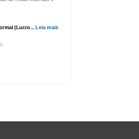
rmal (Lucro...
Leia mais
89