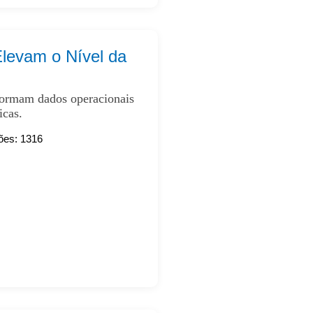
levam o Nível da
formam dados operacionais
icas.
ões: 1316