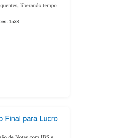
equentes, liberando tempo
ões: 1538
o Final para Lucro
são de Notas com IBS e